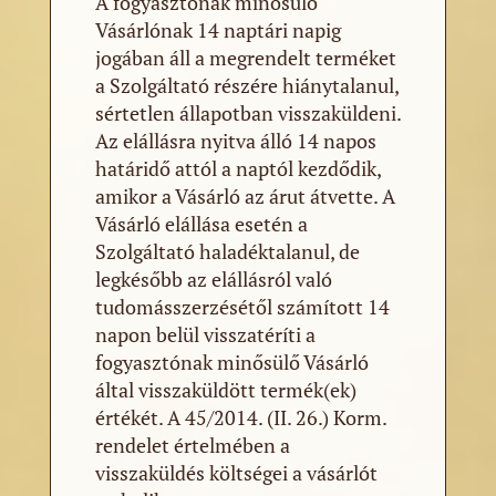
A fogyasztónak minősülő
Vásárlónak 14 naptári napig
jogában áll a megrendelt terméket
a Szolgáltató részére hiánytalanul,
sértetlen állapotban visszaküldeni.
Az elállásra nyitva álló 14 napos
határidő attól a naptól kezdődik,
amikor a Vásárló az árut átvette. A
Vásárló elállása esetén a
Szolgáltató haladéktalanul, de
legkésőbb az elállásról való
tudomásszerzésétől számított 14
napon belül visszatéríti a
fogyasztónak minősülő Vásárló
által visszaküldött termék(ek)
értékét. A 45/2014. (II. 26.) Korm.
rendelet értelmében a
visszaküldés költségei a vásárlót