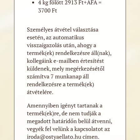
4 kg fölött 2913 Ft+ÁFA =
3700 Ft
Személyes átvétel választása
esetén, az automatikus
visszaigazolás után, ahogy a
termék(ek) rendelkezésre áll(nak),
kollegáink e-mailben értesítést
küldenek, mely megérkezésétől
számítva 7 munkanap áll
rendelkezésre a termék(ek)
átvételére.
Amennyiben igényt tartanak a
termék(ek)re, de nem tudják a
megadott határidőn belül átvenni,
vegyék fel velünk a kapcsolatot az
iroda@ostyaellato.hu címen.