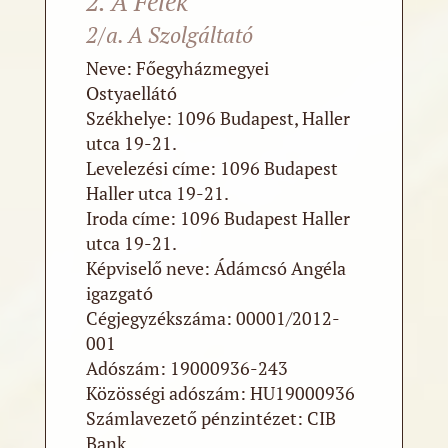
2. A Felek
2/a. A Szolgáltató
Neve: Főegyházmegyei
Ostyaellátó
Székhelye: 1096 Budapest, Haller
utca 19-21.
Levelezési címe: 1096 Budapest
Haller utca 19-21.
Iroda címe: 1096 Budapest Haller
utca 19-21.
Képviselő neve: Ádámcsó Angéla
igazgató
Cégjegyzékszáma: 00001/2012-
001
Adószám: 19000936-243
Közösségi adószám: HU19000936
Számlavezető pénzintézet: CIB
Bank