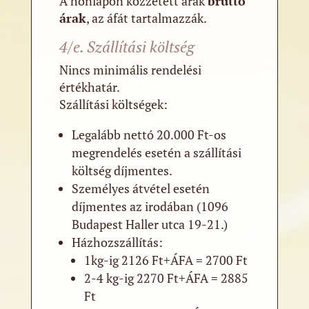
A honlapon közzétett árak
bruttó
árak
, az áfát tartalmazzák.
4/e. Szállítási költség
Nincs minimális rendelési
értékhatár.
Szállítási költségek:
Legalább nettó 20.000 Ft-os
megrendelés esetén a szállítási
költség díjmentes.
Személyes átvétel esetén
díjmentes az irodában (1096
Budapest Haller utca 19-21.)
Házhozszállítás:
1kg-ig 2126 Ft+ÁFA = 2700 Ft
2-4 kg-ig 2270 Ft+ÁFA = 2885
Ft