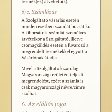
termék(ek) átvehető(k).
5/e. Számlázás
A Szolgáltató vásárlás esetén
minden esetben számlát bocsát ki.
A kibocsátott számlát személyes
átvételkor a Szolgáltató, illetve
csomagküldés esetén a fuvarozó a
megrendelt termékekkel együtt a
Vásárlónak átadja.
Mivel a Szolgáltató kizárólag
Magyarország területén teljesít
megrendelést, ezért a számla is
csak magyarországi névre/címre
szólhat.
6. Az elállás joga