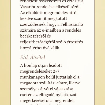
rendelést összekészíti és értesíti a
Vásárlót rendelése elkészültéről.
Az elküldött megrendelés attól
kezdve számít megkötött
szerződésnek, hogy a Felhasználó
számára az e-mailben a rendelés
beérkezéséről és
teljesíthetőségéről szóló értesítés
hozzáférhetővé válik.
5/d. Átvétel
A honlap útján leadott
megrendeléseket 2-7
munkanapon belül juttatjuk el a
megadott szállítási címre, illetve
személyes átvétel választása
esetén az elfogadó nyilatkozat
megérkezésétől a megrendelt