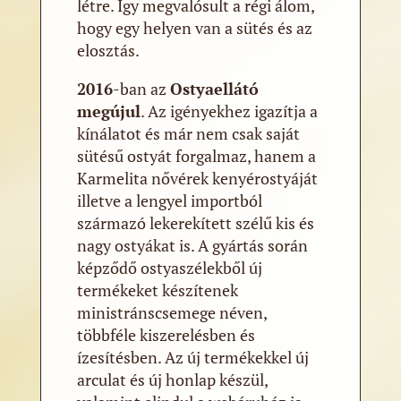
létre. Így megvalósult a régi álom,
hogy egy helyen van a sütés és az
elosztás.
2016
-ban az
Ostyaellátó
megújul
. Az igényekhez igazítja a
kínálatot és már nem csak saját
sütésű ostyát forgalmaz, hanem a
Karmelita nővérek kenyérostyáját
illetve a lengyel importból
származó lekerekített szélű kis és
nagy ostyákat is. A gyártás során
képződő ostyaszélekből új
termékeket készítenek
ministránscsemege néven,
többféle kiszerelésben és
ízesítésben. Az új termékekkel új
arculat és új honlap készül,