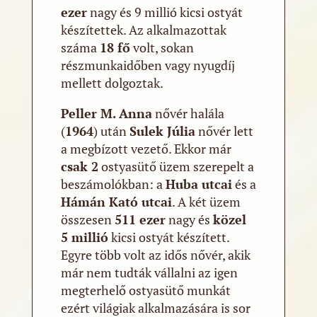
ezer
nagy és 9 millió kicsi ostyát
készítettek. Az alkalmazottak
száma
18 fő
volt, sokan
részmunkaidőben vagy nyugdíj
mellett dolgoztak.
Peller M. Anna
nővér halála
(
1964
) után
Sulek Júlia
nővér lett
a megbízott vezető. Ekkor már
csak 2
ostyasütő üzem szerepelt a
beszámolókban: a
Huba utcai
és a
Hámán Kató utcai
. A két üzem
összesen
511 ezer
nagy és
közel
5 millió
kicsi ostyát készített.
Egyre több volt az idős nővér, akik
már nem tudták vállalni az igen
megterhelő ostyasütő munkát
ezért világiak alkalmazására is sor