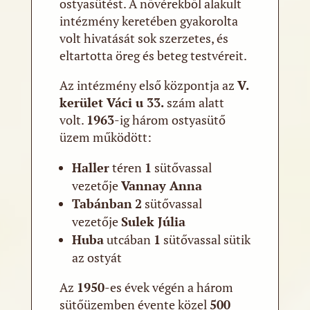
ostyasütést. A nővérekből alakult
intézmény keretében gyakorolta
volt hivatását sok szerzetes, és
eltartotta öreg és beteg testvéreit.
Az intézmény első központja az
V.
kerület Váci u 33.
szám alatt
volt.
1963
-ig három ostyasütő
üzem működött:
Haller
téren
1
sütővassal
vezetője
Vannay Anna
Tabánban
2
sütővassal
vezetője
Sulek Júlia
Huba
utcában
1
sütővassal sütik
az ostyát
Az
1950
-es évek végén a három
sütőüzemben évente közel
500