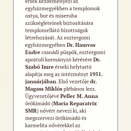
érsek kezdeményezi az
egyházmegyékben a templomok
ostya, bor és miseruha
szükségleteinek biztosítására
templomellátó bizottságok
létrehozását. Az esztergomi
egyházmegyében
Dr. Hamvas
Endre
csanádi püspök, esztergomi
apostoli kormányzó kérésére
Dr.
Szabó Imre
érseki helytartó
alapítja meg az intézményt
1951.
januárjában
. Első vezetője
dr.
Magass Miklós
plébános lesz.
Ügyvezetőjévé
Peller M. Anna
örökimádó (
Maria Reparatrix
SMR
) nővért nevezi ki, aki
megszervezi örökimádó és
karmelita nővérekkel az