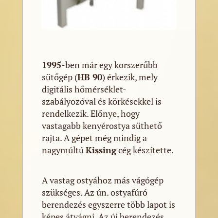
1995
-ben már egy korszerűbb
sütőgép (
HB 90
) érkezik, mely
digitális hőmérséklet-
szabályozóval és körkésekkel is
rendelkezik. Előnye, hogy
vastagabb kenyérostya süthető
rajta. A gépet még mindig a
nagymúltú
Kissing
cég készítette.
A vastag ostyához más vágógép
szükséges. Az ún. ostyafúró
berendezés egyszerre több lapot is
képes átvágni. Az új berendezés