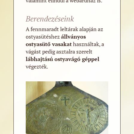
valamint elindul a webáruház is.
Berendezéseink
A fennmaradt leltárak alapján az
ostyasütéshez
állványos
ostyasütő vasakat
használtak, a
vágást pedig asztalra szerelt
lábhajtású ostyavágó géppel
végezték.