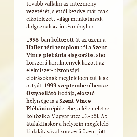
tovább vállalni az intézmény
vezetését, s ettől kezdve már csak
elkötelezett világi munkatársak
dolgoznak az intézményben.
1998
-ban költözött át az üzem a
Haller téri templom
ból a
Szent
Vince plébánia
alagsorába, ahol
korszerű körülmények között az
élelmiszer-biztonsági
előírásoknak megfelelően sütik az
ostyát.
1999 szeptemberében
az
Ostyaellátó
irodája, elosztó
helyisége is a
Szent Vince
Plébánia
épületébe, a félemeletre
költözik a Magyar utca 52-ből. Az
átalakításkor a helyszín megfelelő
kialakításával korszerű üzem jött