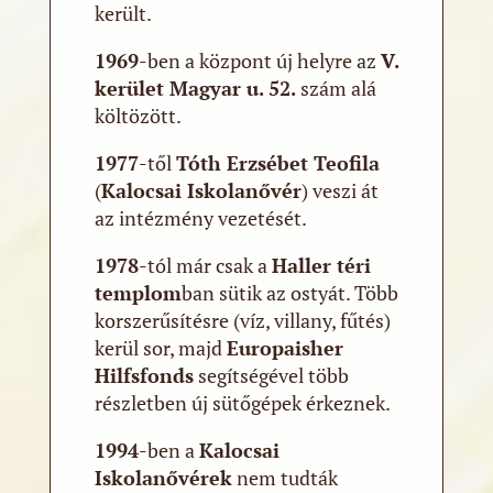
került.
1969
-ben a központ új helyre az
V.
kerület Magyar u. 52.
szám alá
költözött.
1977
-től
Tóth Erzsébet Teofila
(
Kalocsai Iskolanővér
) veszi át
az intézmény vezetését.
1978
-tól már csak a
Haller téri
templom
ban sütik az ostyát. Több
korszerűsítésre (víz, villany, fűtés)
kerül sor, majd
Europaisher
Hilfsfonds
segítségével több
részletben új sütőgépek érkeznek.
1994
-ben a
Kalocsai
Iskolanővérek
nem tudták