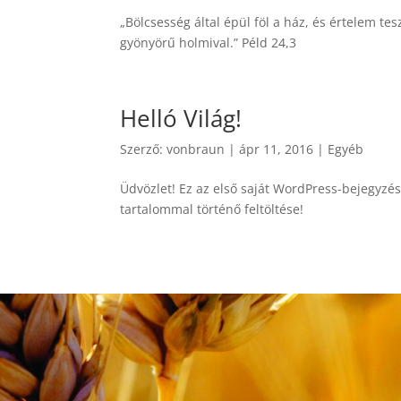
„Bölcsesség által épül föl a ház, és értelem t
gyönyörű holmival.” Péld 24,3
Helló Világ!
Szerző:
vonbraun
|
ápr 11, 2016
|
Egyéb
Üdvözlet! Ez az első saját WordPress-bejegyzé
tartalommal történő feltöltése!