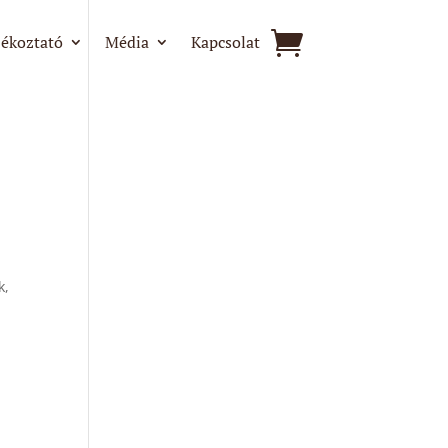
jékoztató
Média
Kapcsolat
k,