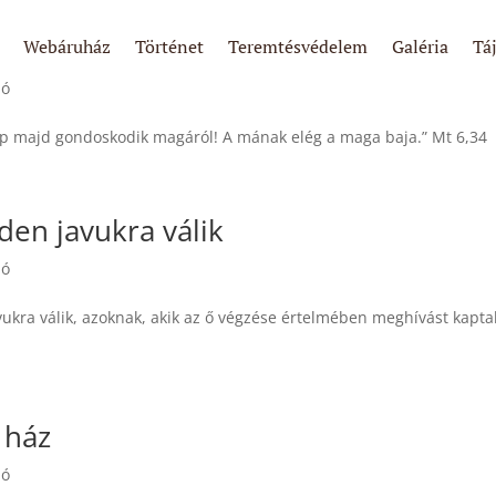
Webáruház
Történet
Teremtésvédelem
Galéria
Tá
ló
nap majd gondoskodik magáról! A mának elég a maga baja.” Mt 6,34
den javukra válik
ló
vukra válik, azoknak, akik az ő végzése értelmében meghívást kapta
 ház
ló