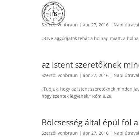
Szerző:
vonbraun
|
ápr 27, 2016
|
Napi útrava
„3 Ne aggódjatok tehát a holnap miatt, a hol
az Istent szeretőknek min
Szerző:
vonbraun
|
ápr 27, 2016
|
Napi útrava
„Tudjuk, hogy az Istent szeretőknek minden ja
hogy szentek legyenek.” Róm 8,28
Bölcsesség által épül föl a
Szerző:
vonbraun
|
ápr 27, 2016
|
Napi útrava